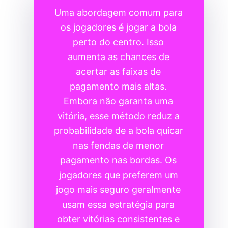
Uma abordagem comum para
os jogadores é jogar a bola
perto do centro. Isso
aumenta as chances de
acertar as faixas de
pagamento mais altas.
Embora não garanta uma
vitória, esse método reduz a
probabilidade de a bola quicar
nas fendas de menor
pagamento nas bordas. Os
jogadores que preferem um
jogo mais seguro geralmente
usam essa estratégia para
obter vitórias consistentes e