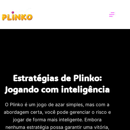
Estratégias de Plinko:
Jogando com inteligência
O Plinko é um jogo de azar simples, mas com a
abordagem certa, você pode gerenciar o risco e
jogar de forma mais inteligente. Embora
nenhuma estratégia possa garantir uma vitória,