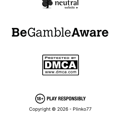
Copyright © 2026 - Plinko77