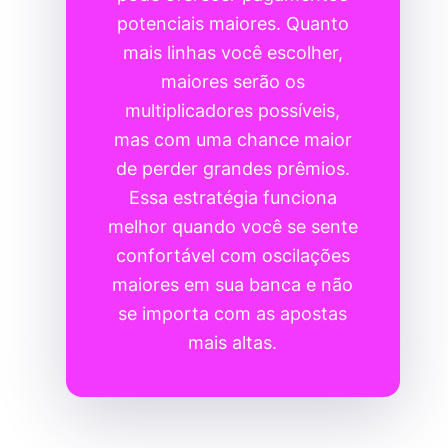
potenciais maiores. Quanto
mais linhas você escolher,
maiores serão os
multiplicadores possíveis,
mas com uma chance maior
de perder grandes prêmios.
Essa estratégia funciona
melhor quando você se sente
confortável com oscilações
maiores em sua banca e não
se importa com as apostas
mais altas.