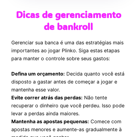
Dicas de gerenciamento
de bankroll
Gerenciar sua banca é uma das estratégias mais
importantes ao jogar Plinko. Siga estas etapas
para manter o controle sobre seus gastos:
Defina um orçamento:
Decida quanto você está
disposto a gastar antes de começar a jogar e
mantenha esse valor.
Evite correr atrás das perdas:
Não tente
recuperar o dinheiro que você perdeu. Isso pode
levar a perdas ainda maiores.
Mantenha as apostas pequenas:
Comece com
apostas menores e aumente-as gradualmente à