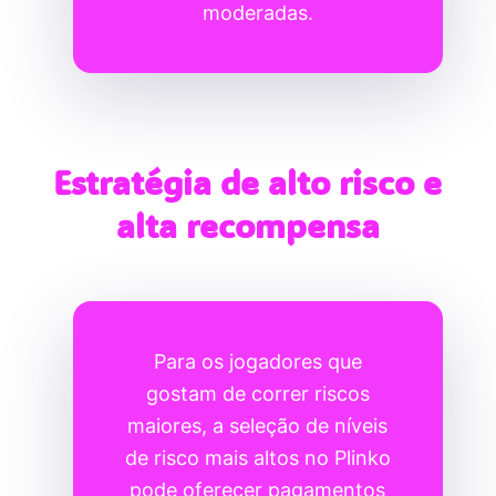
moderadas.
Estratégia de alto risco e
alta recompensa
Para os jogadores que
gostam de correr riscos
maiores, a seleção de níveis
de risco mais altos no Plinko
pode oferecer pagamentos