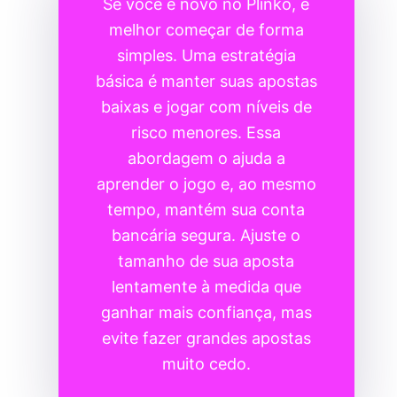
Se você é novo no Plinko, é
melhor começar de forma
simples. Uma estratégia
básica é manter suas apostas
baixas e jogar com níveis de
risco menores. Essa
abordagem o ajuda a
aprender o jogo e, ao mesmo
tempo, mantém sua conta
bancária segura. Ajuste o
tamanho de sua aposta
lentamente à medida que
ganhar mais confiança, mas
evite fazer grandes apostas
muito cedo.