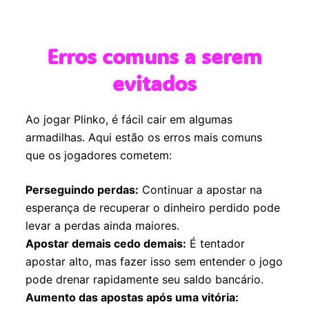
Erros comuns a serem
evitados
Ao jogar Plinko, é fácil cair em algumas
armadilhas. Aqui estão os erros mais comuns
que os jogadores cometem:
Perseguindo perdas:
Continuar a apostar na
esperança de recuperar o dinheiro perdido pode
levar a perdas ainda maiores.
Apostar demais cedo demais:
É tentador
apostar alto, mas fazer isso sem entender o jogo
pode drenar rapidamente seu saldo bancário.
Aumento das apostas após uma vitória: