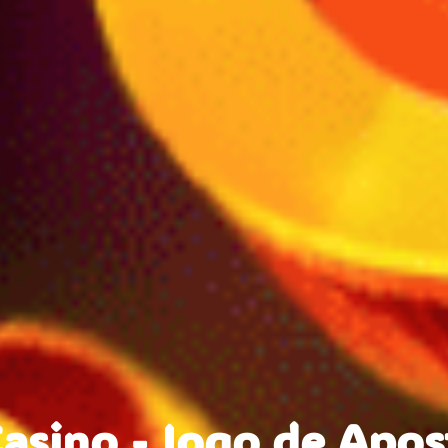
Casino - Jogo de Apos