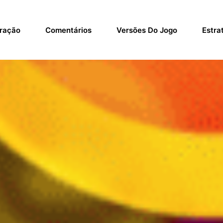
ração
Comentários
Versões Do Jogo
Estra