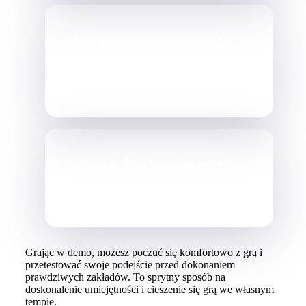
Poznaj grę:
Jeśli nigdy wcześniej
nie grałeś w Plinko, demo jest
łatwym sposobem na zrozumienie,
jak to działa.
Graj w dowolnym momencie:
Nie ma limitu czasu gry, więc nie
spiesz się i baw się dobrze.
Grając w demo, możesz poczuć się komfortowo z grą i
przetestować swoje podejście przed dokonaniem
prawdziwych zakładów. To sprytny sposób na
doskonalenie umiejętności i cieszenie się grą we własnym
tempie.