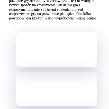
poznanie gry bez żadnych zobowiązań. Jest to wolny od
ryzyka sposób na zrozumienie, jak działa gra i
eksperymentowanie z różnymi strategiami przed
rozpoczęciem gry na prawdziwe pieniądze. Oto kilka
powodów, dla których warto wypróbować wersję demo:
Brak ryzyka:
Ponieważ jest ona
całkowicie darmowa, nie musisz
martwić się o utratę pieniędzy.
Wypróbuj strategie:
Możesz
eksperymentować z różnymi
sposobami gry bez żadnej presji.