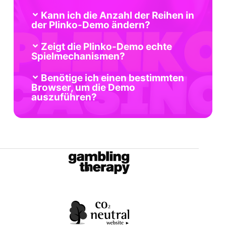
Kann ich die Anzahl der Reihen in
der Plinko-Demo ändern?
Zeigt die Plinko-Demo echte
Spielmechanismen?
Benötige ich einen bestimmten
Browser, um die Demo
auszuführen?