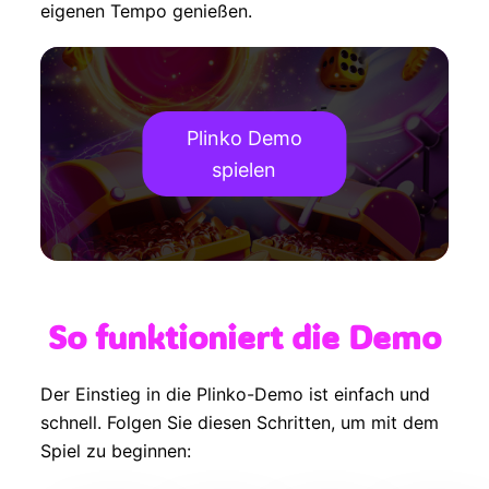
eigenen Tempo genießen.
Plinko Demo
spielen
So funktioniert die Demo
Der Einstieg in die Plinko-Demo ist einfach und
schnell. Folgen Sie diesen Schritten, um mit dem
Spiel zu beginnen: