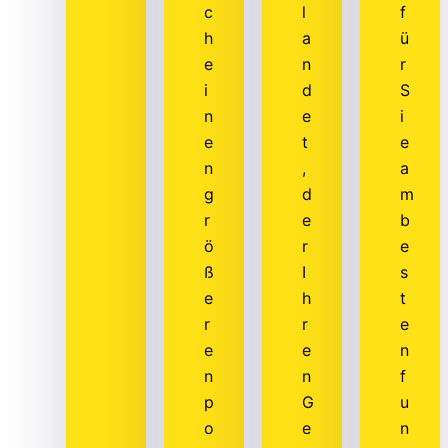
c
l
f
h
a
ü
e
n
r
i
d
S
n
e
i
e
t
e
n
,
a
g
d
m
r
e
b
ö
r
e
ß
I
s
e
h
t
r
r
e
e
e
n
n
n
f
p
G
u
o
e
n