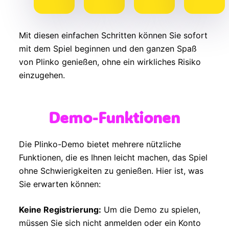
Mit diesen einfachen Schritten können Sie sofort
mit dem Spiel beginnen und den ganzen Spaß
von Plinko genießen, ohne ein wirkliches Risiko
einzugehen.
Demo-Funktionen
Die Plinko-Demo bietet mehrere nützliche
Funktionen, die es Ihnen leicht machen, das Spiel
ohne Schwierigkeiten zu genießen. Hier ist, was
Sie erwarten können:
Keine Registrierung:
Um die Demo zu spielen,
müssen Sie sich nicht anmelden oder ein Konto