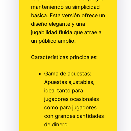
manteniendo su simplicidad
básica. Esta versión ofrece un
diseño elegante y una
jugabilidad fluida que atrae a
un público amplio.
Características principales:
Gama de apuestas:
Apuestas ajustables,
ideal tanto para
jugadores ocasionales
como para jugadores
con grandes cantidades
de dinero.