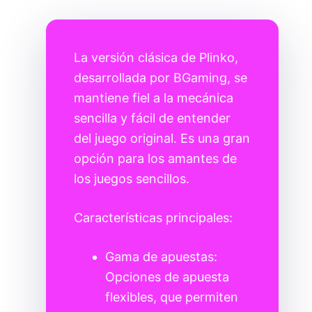
La versión clásica de Plinko,
desarrollada por BGaming, se
mantiene fiel a la mecánica
sencilla y fácil de entender
del juego original. Es una gran
opción para los amantes de
los juegos sencillos.
Características principales:
Gama de apuestas:
Opciones de apuesta
flexibles, que permiten