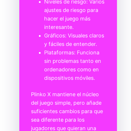
Niveles de riesgo: Varios
ajustes de riesgo para
hacer el juego más
interesante.
Gráficos: Visuales claros
y fáciles de entender.
Plataformas: Funciona
sin problemas tanto en
ordenadores como en
dispositivos móviles.
Plinko X mantiene el núcleo
del juego simple, pero añade
suficientes cambios para que
sea diferente para los
jugadores que quieran una