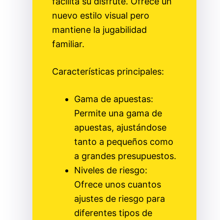
facilita su disfrute. Ofrece un
nuevo estilo visual pero
mantiene la jugabilidad
familiar.
Características principales:
Gama de apuestas:
Permite una gama de
apuestas, ajustándose
tanto a pequeños como
a grandes presupuestos.
Niveles de riesgo:
Ofrece unos cuantos
ajustes de riesgo para
diferentes tipos de