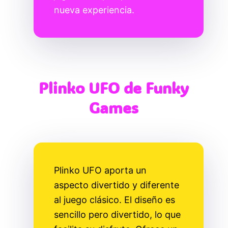
nueva experiencia.
Plinko UFO de Funky
Games
Plinko UFO aporta un
aspecto divertido y diferente
al juego clásico. El diseño es
sencillo pero divertido, lo que