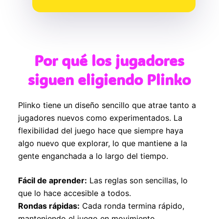
Por qué los jugadores
siguen eligiendo Plinko
Plinko tiene un diseño sencillo que atrae tanto a
jugadores nuevos como experimentados. La
flexibilidad del juego hace que siempre haya
algo nuevo que explorar, lo que mantiene a la
gente enganchada a lo largo del tiempo.
Fácil de aprender:
Las reglas son sencillas, lo
que lo hace accesible a todos.
Rondas rápidas:
Cada ronda termina rápido,
manteniendo el juego en movimiento.