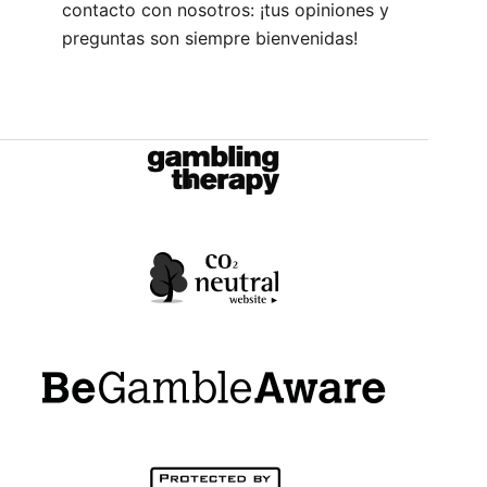
contacto con nosotros: ¡tus opiniones y
preguntas son siempre bienvenidas!