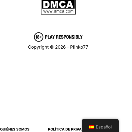
Copyright © 2026 - Plinko77
Español
QUIÉNES SOMOS
POLÍTICA DE PRIVACIDAD