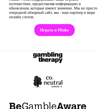
путешествие, предоставляя информацию и
обновления, которые имеют значение. Мы не просто
очередной обзорный сайт, мы - ваш партнер в мире
онлайн слотов.
Играть в Plinko