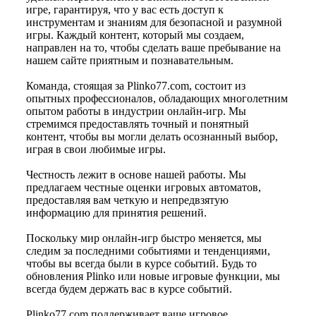
игре, гарантируя, что у вас есть доступ к
инструментам и знаниям для безопасной и разумной
игры. Каждый контент, который мы создаем,
направлен на то, чтобы сделать ваше пребывание на
нашем сайте приятным и познавательным.
Команда, стоящая за Plinko77.com, состоит из
опытных профессионалов, обладающих многолетним
опытом работы в индустрии онлайн-игр. Мы
стремимся предоставлять точный и понятный
контент, чтобы вы могли делать осознанный выбор,
играя в свои любимые игры.
Честность лежит в основе нашей работы. Мы
предлагаем честные оценки игровых автоматов,
предоставляя вам четкую и непредвзятую
информацию для принятия решений.
Поскольку мир онлайн-игр быстро меняется, мы
следим за последними событиями и тенденциями,
чтобы вы всегда были в курсе событий. Будь то
обновления Plinko или новые игровые функции, мы
всегда будем держать вас в курсе событий.
Plinko77.com поддерживает ваше игровое