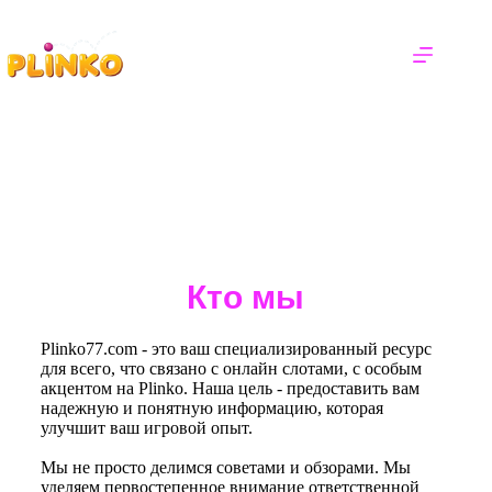
Кто мы
Plinko77.com - это ваш специализированный ресурс
для всего, что связано с онлайн слотами, с особым
акцентом на Plinko. Наша цель - предоставить вам
надежную и понятную информацию, которая
улучшит ваш игровой опыт.
Мы не просто делимся советами и обзорами. Мы
уделяем первостепенное внимание ответственной